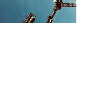
ReProBau GmbH
+49 (0) 34291 41910
firma@reprobau.de
Am Handwerkerzentrum 5, 04451
Borsdorf