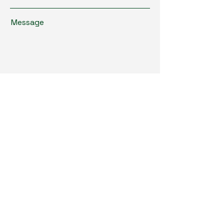
Message
Absenden
ReProBau GmbH
+49 (0) 34291 41910
firma@reprobau.de